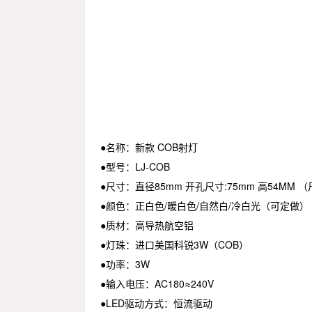
●名称：新款 COB射灯
●型号：LJ-COB
●尺寸：直径85mm 开孔尺寸:75mm 高54MM 
●颜色：正白色/暧白色/自然白/冷白光（可定做）
●质材：高导热航空铝
●灯珠：进口美国科锐3W（COB）
●功率：3W
●输入电压：AC180≈240V
●LED驱动方式：恒流驱动