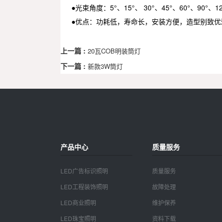
●光束角度：5°、15°、 30°、45°、60°、90°、12
●优点：功耗低，寿命长，安装方便，造型别致优
上一篇 :
20瓦COB明装筒灯
下一篇 :
新款3W筒灯
产品中心
质量服务
LED广告标识照明
质量服务
LED工程装饰照明
故障处理
LED商业照明
维护保养
LED珠宝照明
资料下载