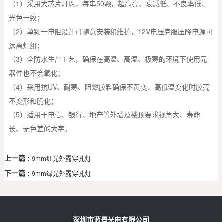
（1）采用大芯片灯珠，每串50颗，超高亮、衰减低、不良率低、
光色一致；
（2）单颗一电阻设计可随意安装和维护，12V电压克服压降电源可
远离灯组；
（3）全防水生产工艺，确保在高温、高湿、极寒的环境下使用元
器件也不会氧化；
（4）采用抗UV、耐寒、阻燃胶料确保不黄变、高低温变化时胶壳
不变形和脆化；
（5）适用于电信、银行、地产等外墙及楼顶要求视角大、寿命
长、无色差的大字。
上一篇 :
9mm红光外露穿孔灯
下一篇 :
9mm绿光外露穿孔灯
深圳市蓝景光电有限公司